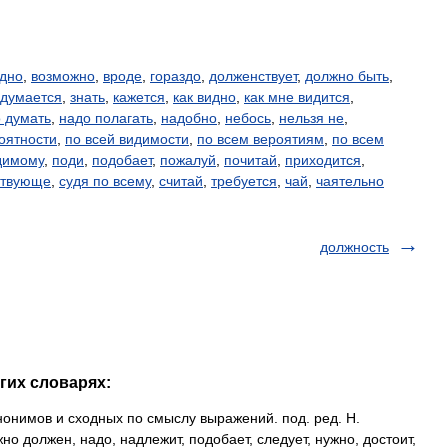
дно
,
возможно
,
вроде
,
гораздо
,
долженствует
,
должно быть
,
думается
,
знать
,
кажется
,
как видно
,
как мне видится
,
 думать
,
надо полагать
,
надобно
,
небось
,
нельзя не
,
оятности
,
по всей видимости
,
по всем вероятиям
,
по всем
димому
,
поди
,
подобает
,
пожалуй
,
почитай
,
приходится
,
ствующе
,
судя по всему
,
считай
,
требуется
,
чай
,
чаятельно
должность
гих словарях:
нонимов и сходных по смыслу выражений. под. ред. Н.
но должен, надо, надлежит, подобает, следует, нужно, достоит,