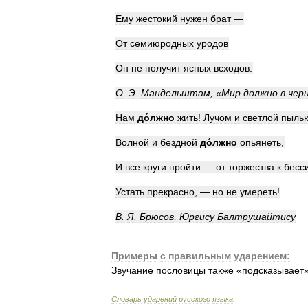
Ему
жестокий
нужен
брат
—
От
семиюродных
уродов
Он
не
получит
ясных
всходов
.
О
.
Э
.
Мандельштам
, «
Мир
должно
в
чер
Нам
д
о́
лжно
жить
!
Лучом
и
светлой
пыль
Волной
и
бездной
д
о́
лжно
опьянеть
,
И
все
круги
пройти
—
от
торжества
к
бесс
Устать
прекрасно
, —
но
не
умереть
!
В
.
Я
.
Брюсов
,
Юргису
Балтрушайтису
Примеры
с
правильным
ударением:
Звучание
пословицы
также
«
подсказывает
Словарь
ударений
русского
языка
.