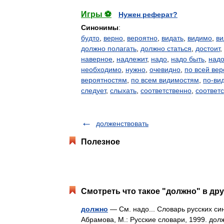
Игры ⚽
Нужен реферат?
Синонимы
:
будто
,
верно
,
вероятно
,
видать
,
видимо
,
ви
должно полагать
,
должно статься
,
достоит
,
наверное
,
надлежит
,
надо
,
надо быть
,
надо
необходимо
,
нужно
,
очевидно
,
по всей вер
вероятностям
,
по всем видимостям
,
по-ви
следует
,
слыхать
,
соответственно
,
соответ
долженствовать
Полезное
Смотреть что такое "должно" в дру
должно
— См. надо... Словарь русских си
Абрамова, М.: Русские словари, 1999. долж