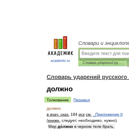
Словари и энциклоп
academic.ru
Словарь ударений русского языка
Словарь ударений русского
должно
Толкование
Перевод
должно
в
знач
.
сказ
.
184
иск
см
.
_
Приложение
II
(
книжн
.
следует
,
необходимо
,
нужно
)
Мир
д
о́
лжно
в
черном
теле
брать
,