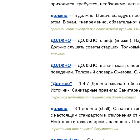
приходится, требуется, необходимо, нел
должно
— и должно. В знач. «следует, не
этом. В знач. «непременно, обязательно
произношения и ударения в современном русском язы
ДОЛЖНО
— ДОЛЖНО, с инф. (книжн.). Над
Должно слушать советы старших. Толковы
Ушакова
ДОЛЖНО
— ДОЛЖНО, в знач. сказ., с неоп
поведении. Толковый словарь Ожегова. С
"Должно"
— 1.4.7. Должно означает обяз
Источник: Санитарные правила: Санитар
терминов нормативно-технической документации
должно
— 3.1 должно (shall): Означает т
с настоящим стандартом и отклонения от 
Нефтяная и газовая промышленность. 
нормативно-технической документации