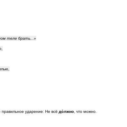
ном
теле
брать
...»
ю
,
илью
,
»
правильное
ударение:
Не
всё
д
о́
лжно
,
что
можно
.