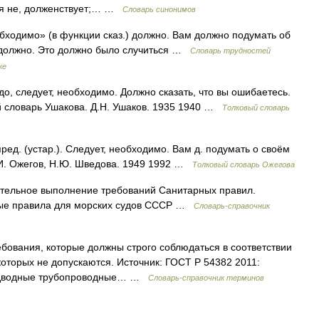
ьзя не, долженствует;… …
Словарь синонимов
обходимо» (в функции сказ.) должно. Вам должно подумать об
» должно. Это должно было случиться …
Словарь трудностей
ке
о, следует, необходимо. Должно сказать, что вы ошибаетесь.
й словарь Ушакова. Д.Н. Ушаков. 1935 1940 …
Толковый словарь
ред. (устар.). Следует, необходимо. Вам д. подумать о своём
.И. Ожегов, Н.Ю. Шведова. 1949 1992 …
Толковый словарь Ожегова
ательное выполнение требований Санитарных правил.
ные правила для морских судов СССР …
Словарь-справочник
ребования, которые должны строго соблюдаться в соответствии
которых не допускаются. Источник: ГОСТ Р 54382 2011:
Подводные трубопроводные… …
Словарь-справочник терминов