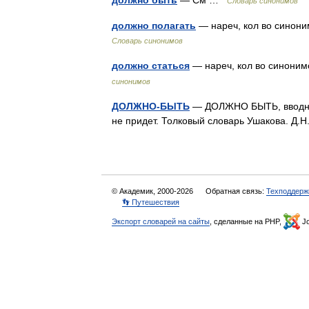
должно быть
— См …
Словарь синонимов
должно полагать
— нареч, кол во синонимо
Словарь синонимов
должно статься
— нареч, кол во синонимов
синонимов
ДОЛЖНО-БЫТЬ
— ДОЛЖНО БЫТЬ, вводное 
не придет. Толковый словарь Ушакова. Д.
© Академик, 2000-2026
Обратная связь:
Техподдерж
👣 Путешествия
Экспорт словарей на сайты
, сделанные на PHP,
Jo